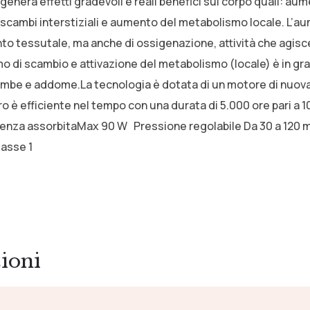
enera effetti gradevoli e reali benefici sul corpo quali: au
cambi interstiziali e aumento del metabolismo locale. L’a
ento tessutale, ma anche di ossigenazione, attività che agis
smo di scambio e attivazione del metabolismo (locale) è in gra
gambe e addome.La tecnologia è dotata di un motore di nuov
oro è efficiente nel tempo con una durata di 5.000 ore pari a 
enza assorbitaMax 90 W Pressione regolabile Da 30 a 120 m
lasse 1
ioni