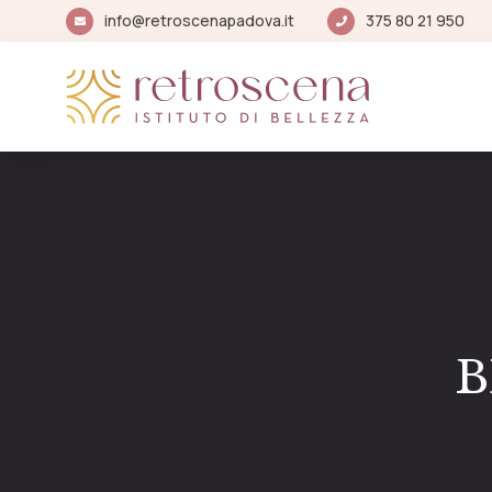
info@retroscenapadova.it
375 80 21 950
B