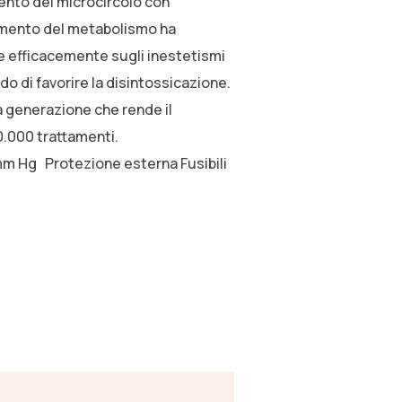
mento del microcircolo con
umento del metabolismo ha
ce efficacemente sugli inestetismi
do di favorire la disintossicazione.
a generazione che rende il
10.000 trattamenti.
m Hg Protezione esterna Fusibili