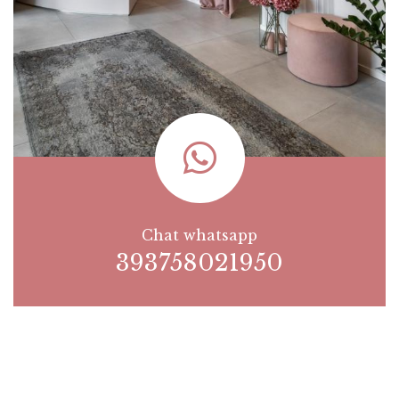
Chat whatsapp
393758021950